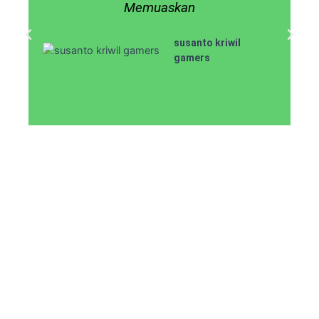
Memuaskan
susanto kriwil
gamers